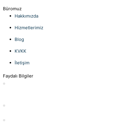
Büromuz
Hakkımızda
Hizmetlerimiz
Blog
KVKK
İletişim
Faydalı Bilgiler
Anlaşmalı boşanmada süreli nafaka İstanbul Uzman
Boşanma Avukatı
Evlilik İzni Kaç Gündür?
İstifa Dilekçesi Örneği: Nasıl Yazılır ve Nelere Dikkat Edilmeli