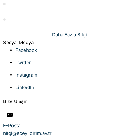
Islah Harcı Hesaplama: Rehber ve İpuçları
İşçinin İşini Aksatması: Nedenleri ve Çözümleri
Daha Fazla Bilgi
Sosyal Medya
Facebook
Twitter
Instagram
LinkedIn
Bize Ulaşın
E-Posta
bilgi@eceyildirim.av.tr