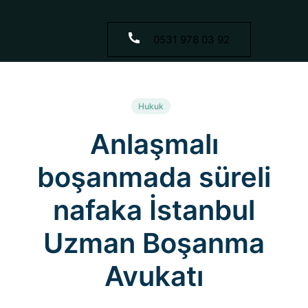
0531 978 03 92
Hukuk
Anlaşmalı
boşanmada süreli
nafaka İstanbul
Uzman Boşanma
Avukatı