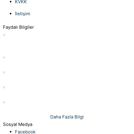
KVKK
İletişim
Faydalı Bilgiler
Anlaşmalı boşanmada süreli nafaka İstanbul Uzman
Boşanma Avukatı
Evlilik İzni Kaç Gündür?
İstifa Dilekçesi Örneği: Nasıl Yazılır ve Nelere Dikkat Edilmeli
Islah Harcı Hesaplama: Rehber ve İpuçları
İşçinin İşini Aksatması: Nedenleri ve Çözümleri
Daha Fazla Bilgi
Sosyal Medya
Facebook