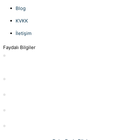
Blog
KVKK
İletişim
Faydalı Bilgiler
Anlaşmalı boşanmada süreli nafaka İstanbul Uzman
Boşanma Avukatı
Evlilik İzni Kaç Gündür?
İstifa Dilekçesi Örneği: Nasıl Yazılır ve Nelere Dikkat Edilmeli
Islah Harcı Hesaplama: Rehber ve İpuçları
İşçinin İşini Aksatması: Nedenleri ve Çözümleri