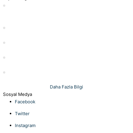
Anlaşmalı boşanmada süreli nafaka İstanbul Uzman
Boşanma Avukatı
Evlilik İzni Kaç Gündür?
İstifa Dilekçesi Örneği: Nasıl Yazılır ve Nelere Dikkat Edilmeli
Islah Harcı Hesaplama: Rehber ve İpuçları
İşçinin İşini Aksatması: Nedenleri ve Çözümleri
Daha Fazla Bilgi
Sosyal Medya
Facebook
Twitter
Instagram