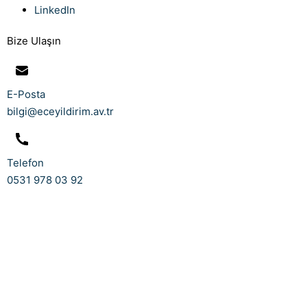
LinkedIn
Bize Ulaşın
E-Posta
bilgi@eceyildirim.av.tr
Telefon
0531 978 03 92
Yıldırım Hukuk Bürosu
| Copyright © 2024. Tüm Hakları
Saklıdır
WebTasarım