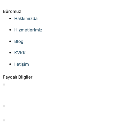
Büromuz
Hakkımızda
Hizmetlerimiz
Blog
KVKK
İletişim
Faydalı Bilgiler
Anlaşmalı boşanmada süreli nafaka İstanbul Uzman
Boşanma Avukatı
Evlilik İzni Kaç Gündür?
İstifa Dilekçesi Örneği: Nasıl Yazılır ve Nelere Dikkat Edilmeli