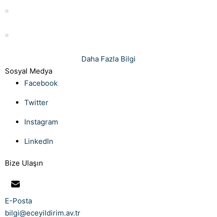
Islah Harcı Hesaplama: Rehber ve İpuçları
İşçinin İşini Aksatması: Nedenleri ve Çözümleri
Daha Fazla Bilgi
Sosyal Medya
Facebook
Twitter
Instagram
LinkedIn
Bize Ulaşın
E-Posta
bilgi@eceyildirim.av.tr